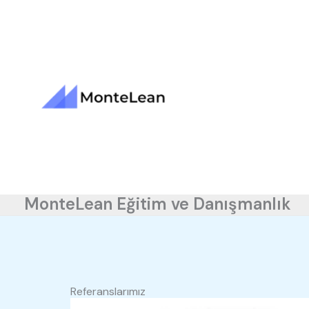
Skip
to
content
MonteLean Eğitim ve Danışmanlık
Referanslarımız