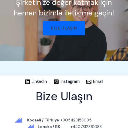
Şirketinize değer katmak için
hemen bizimle iletişime geçin!​
BIZE ULAŞIN
Linkedin
Instagram
Email
Bize Ulaşın
Kocaeli / Türkiye
+905423158095
Londra / BK
+4407812361083