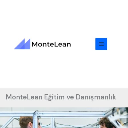
Skip
to
content
MonteLean Eğitim ve Danışmanlık