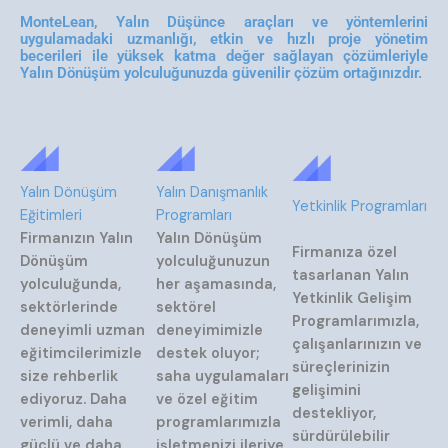
MonteLean, Yalın Düşünce araçları ve yöntemlerini
uygulamadaki uzmanlığı, etkin ve hızlı proje yönetim
becerileri ile yüksek katma değer sağlayan çözümleriyle
Yalın Dönüşüm yolculuğunuzda güvenilir çözüm ortağınızdır.
Yalın Dönüşüm
Yalın Danışmanlık
Yetkinlik Programları
Eğitimleri
Programları
Firmanızın Yalın
Yalın Dönüşüm
Firmanıza özel
Dönüşüm
yolculuğunuzun
tasarlanan Yalın
yolculuğunda,
her aşamasında,
Yetkinlik Gelişim
sektörlerinde
sektörel
Programlarımızla,
deneyimli uzman
deneyimimizle
çalışanlarınızın ve
eğitimcilerimizle
destek oluyor;
süreçlerinizin
size rehberlik
saha uygulamaları
gelişimini
ediyoruz. Daha
ve özel eğitim
destekliyor,
verimli, daha
programlarımızla
sürdürülebilir
güçlü ve daha
işletmenizi ileriye