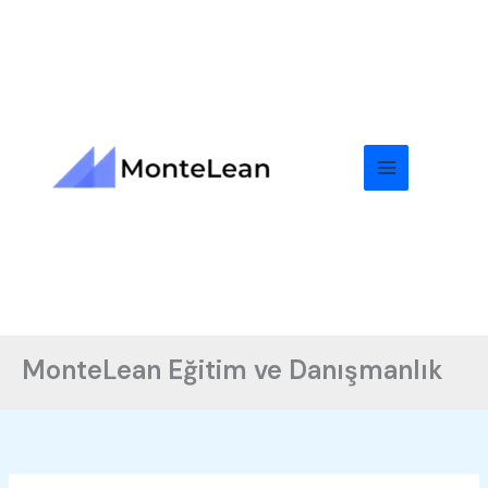
Skip
to
content
MonteLean Eğitim ve Danışmanlık